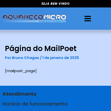
Ir
SEJA BEM VINDO
para
o
conteúdo
Página do MailPoet
Por
Bruno Chagas
/
1 de janeiro de 2025
[mailpoet_page]
Atendimento
Horário de funcionamento