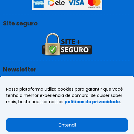
Site seguro
Newsletter
Quer receber as últimas notícias do mundo da
tecnologia!?
Nossa plataforma utiliza cookies para garantir que você
Newsletter
tenha a melhor experiência de compra. Se quiser saber
mais, basta acessar nossas
politicas de privacidade
.
Quero receber notícias
Entendi
Advanced Micro TI @ 2024