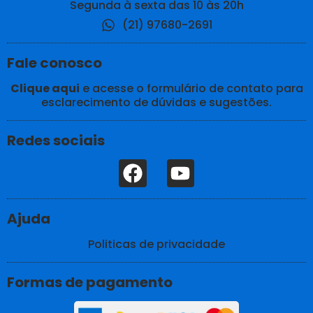
Segunda à sexta das 10 às 20h
(21) 97680-2691
Fale conosco
Clique aqui
e acesse o formulário de contato para
esclarecimento de dúvidas e sugestões.
Redes sociais
F
Y
a
o
c
u
Ajuda
e
t
b
u
Politicas de privacidade
o
b
o
e
Formas de pagamento
k