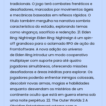
tradicionais. O jogo terá combates frenéticos e
desafiadores, marcados por movimentos ágeis
e mecânicas baseadas em reflexos rápidos. O
título também mergulha na narrativa sombria
característica do estúdio, explorando temas
como vingança, sacrifício e redenção. 21. Elden
Ring: Nightreign Elden Ring: Nightreign é um spin-
off grandioso para o aclamado RPG de ação da
FromSoftware. A nova adição ao universo
de Elden Ring introduz um modo cooperativo
multiplayer com suporte para até quatro
jogadores simultâneos, oferecendo missões
desafiadoras e áreas inéditas para explorar. Os
jogadores poderão enfrentar inimigos colossais,
descobrir novas armas, magias e habilidades
enquanto desvendam os mistérios de um
continente oculto que está em guerra eterna sob
uma noite perpétua. 22. The Outer Worlds 2 A
Obsidian Entertainment retorna com a