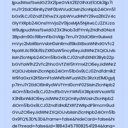
IjpudWxsfSwidGZ3X21peGVkX21lZGlhXzE1ODk3Ijp7I
mJ1Y2tldCI6InRyZWF0bWVudCIsInZlcnNpb24iOm51
bGx9LCJ0ZndfZXhwZXJpbWVudHNfY29va2llX2V4c
GlyYXRpb24iOnsiYnVja2V0IjoxMjA5NjAwLCJ2ZXJza
W9uIjpudWxsfSwidGZ3X3Nob3dfYmlyZHdhdGNoX
3Bpdm90c19lbmFibGVkIjp7ImJ1Y2tldCI6Im9uIiwid
mVyc2lvbiI6bnVsbH0sInRmd19kdXBsaWNhdGVfc2
NyaWJlc190b19zZXR0aW5ncyI6eyJidWNrZXQiOiJvb
iIsInZlcnNpb24iOm51bGx9LCJ0ZndfdXNlX3Byb2Zp
bGVfaW1hZ2Vfc2hhcGVfZW5hYmxlZCI6eyJidWNrZ
XQiOiJvbiIsInZlcnNpb24iOm51bGx9LCJ0ZndfdmlkZ
W9faGxzX2R5bmFtaWNfbWFuaWZlc3RzXzE1MDgyIj
p7ImJ1Y2tldCI6InRydWVfYml0cmF0ZSIsInZlcnNpb2
4iOm51bGx9LCJ0ZndfbGVnYWN5X3RpbWVsaW5l
X3N1bnNldCI6eyJidWNrZXQiOnRydWUsInZlcnNpb2
4iOm51bGx9LCJ0ZndfdHdlZXRfZWRpdF9mcm9ud
GVuZCI6eyJidWNrZXQiOiJvbiIsInZlcnNpb24iOm51b
Gx9fQ%3D%3D&frame=false&hideCard=false&hi
deThread=false&id=1884345711082541294&lang=