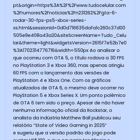
pt&origin=https%3A%2F%2Fwww.tudocelular.com
%2Frumores%2Fnoticias%2Fn231262%2Fgta-6-
rodar-30-fps-ps5-xbox-series-
xs.html&sessionId=0d0d716635dafa1c260c37d00
505e9e408a43a20&siteScreenName=Tudo_Celu
lar&theme=light&widgetsVersion=2615f7e52b7e0
%3A1702314776716&width=550px Ao analisar o
que ocorreu com GTA 5, o título rodava a 30 FPS
no PlayStation 3 e Xbox 360, mas apenas atingiu
60 FPS com o lançamento das versões de
PlayStation 4 e Xbox One. Com os gráficos
atualizados de GTA 6, o mesmo deve ocorrer no
PlayStation 5 e Xbox Series X. Um ponto polêmico
de GTA 6 tem sido o preço. Apesar de não haver
nenhuma informação oficial da Rockstar, o
analista da indústria Matthew Ball publicou seu
relatório “State of Video Gaming in 2025”
e sugeriu que a versão padrão do jogo pode