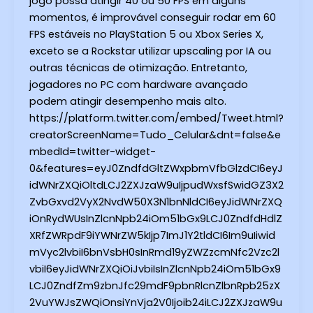
jogo possa atingir 40 ou 50 FPS em alguns
momentos, é improvável conseguir rodar em 60
FPS estáveis no PlayStation 5 ou Xbox Series X,
exceto se a Rockstar utilizar upscaling por IA ou
outras técnicas de otimização. Entretanto,
jogadores no PC com hardware avançado
podem atingir desempenho mais alto.
https://platform.twitter.com/embed/Tweet.html?
creatorScreenName=Tudo_Celular&dnt=false&e
mbedId=twitter-widget-
0&features=eyJ0ZndfdGltZWxpbmVfbGlzdCI6eyJ
idWNrZXQiOltdLCJ2ZXJzaW9uIjpudWxsfSwidGZ3X2
ZvbGxvd2VyX2NvdW50X3N1bnNldCI6eyJidWNrZXQ
iOnRydWUsInZlcnNpb24iOm51bGx9LCJ0ZndfdHdlZ
XRfZWRpdF9iYWNrZW5kIjp7ImJ1Y2tldCI6Im9uIiwid
mVyc2lvbiI6bnVsbH0sInRmd19yZWZzcmNfc2Vzc2l
vbiI6eyJidWNrZXQiOiJvbiIsInZlcnNpb24iOm51bGx9
LCJ0ZndfZm9zbnJfc29mdF9pbnRlcnZlbnRpb25zX
2VuYWJsZWQiOnsiYnVja2V0Ijoib24iLCJ2ZXJzaW9u