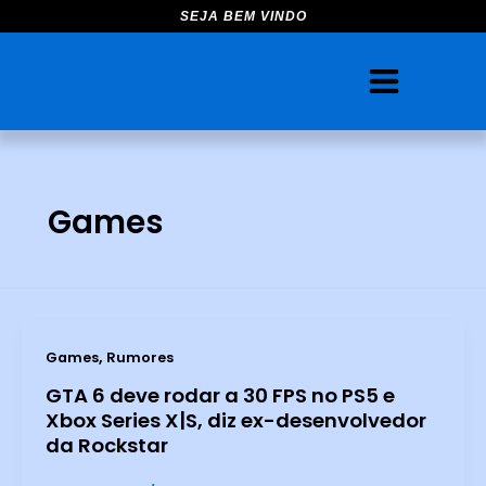
Ir
SEJA BEM VINDO
para
o
conteúdo
Games
,
Games
Rumores
GTA 6 deve rodar a 30 FPS no PS5 e
Xbox Series X|S, diz ex-desenvolvedor
da Rockstar