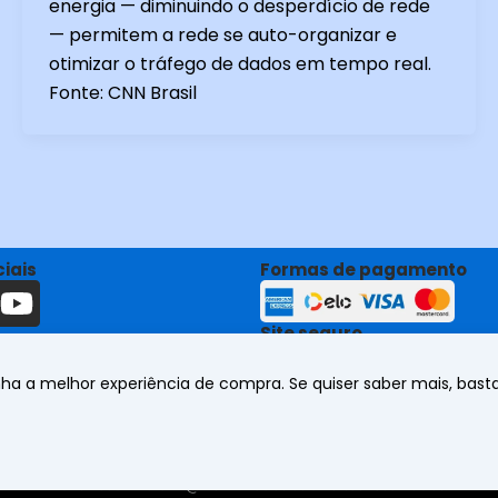
energia — diminuindo o desperdício de rede
— permitem a rede se auto-organizar e
otimizar o tráfego de dados em tempo real.
Fonte: CNN Brasil
iais
Formas de pagamento
Y
o
Site seguro
 privacidade
u
nha a melhor experiência de compra. Se quiser saber mais, bast
t
u
b
Advanced Micro TI @ 2024. Todos os direitos reservados.