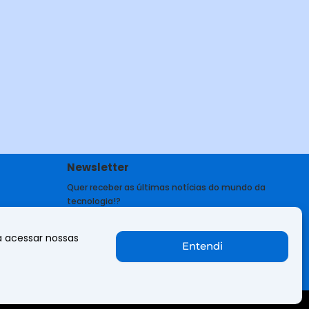
Newsletter
Quer receber as últimas notícias do mundo da
tecnologia!?
Newsletter
a acessar nossas
Entendi
Quero receber notícias