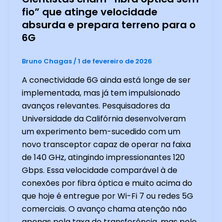
fio” que atinge velocidade
absurda e prepara terreno para o
6G
Bruno Chagas
/
1 de fevereiro de 2026
A conectividade 6G ainda está longe de ser
implementada, mas já tem impulsionado
avanços relevantes. Pesquisadores da
Universidade da Califórnia desenvolveram
um experimento bem-sucedido com um
novo transceptor capaz de operar na faixa
de 140 GHz, atingindo impressionantes 120
Gbps. Essa velocidade comparável à de
conexões por fibra óptica e muito acima do
que hoje é entregue por Wi-Fi 7 ou redes 5G
comerciais. O avanço chama atenção não
apenas pela taxa de transferência, mas pelo