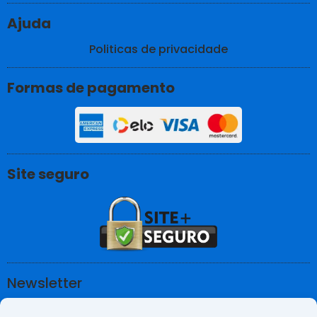
c
u
Ajuda
e
t
b
u
Politicas de privacidade
o
b
o
e
Formas de pagamento
k
Site seguro
Newsletter
Quer receber as últimas notícias do mundo da