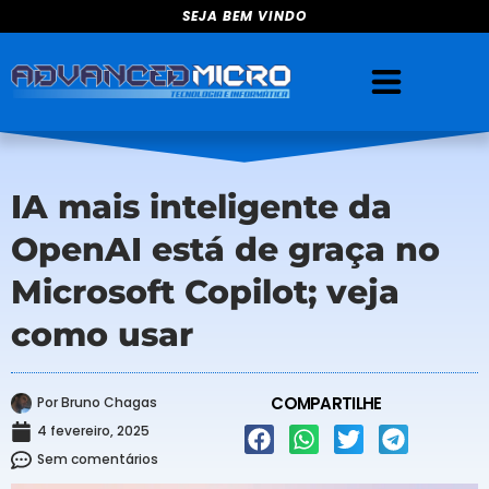
Ir
SEJA BEM VINDO
para
o
conteúdo
IA mais inteligente da
OpenAI está de graça no
Microsoft Copilot; veja
como usar
COMPARTILHE
Por
Bruno Chagas
4 fevereiro, 2025
Sem comentários