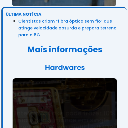
ÚLTIMA NOTÍCIA
Cientistas criam “fibra óptica sem fio” que
atinge velocidade absurda e prepara terreno
para o 6G
Mais informações
Hardwares