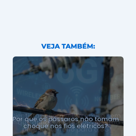
VEJA TAMBÉM:
P
o
r
q
u
e
o
s
p
á
s
s
a
r
o
s
n
ã
o
t
o
m
a
m
c
h
o
q
u
e
n
o
s
f
i
o
s
e
l
é
t
r
i
c
o
s
?