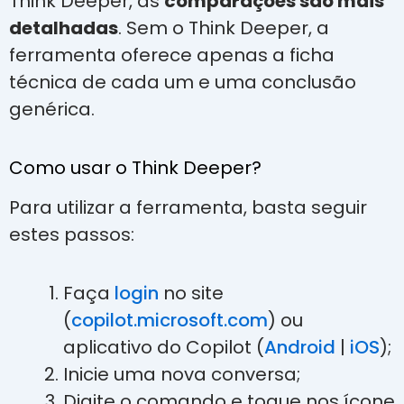
Think Deeper, as
comparações são mais
detalhadas
. Sem o Think Deeper, a
ferramenta oferece apenas a ficha
técnica de cada um e uma conclusão
genérica.
Como usar o Think Deeper?
Para utilizar a ferramenta, basta seguir
estes passos:
Faça
login
no site
(
copilot.microsoft.com
) ou
aplicativo do Copilot (
Android
|
iOS
);
Inicie uma nova conversa;
Digite o comando e toque nos ícone